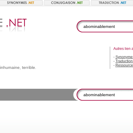
Autres lien 
-
Synonyme
-
Traductio
-
Ressource
inhumaine,
terrible.