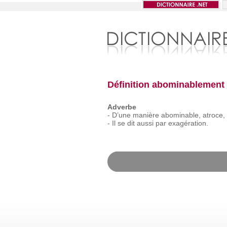
Définition abominablement
Adverbe
-
D’une
manière
abominable,
atroce,
-
Il
se
dit
aussi
par
exagération.