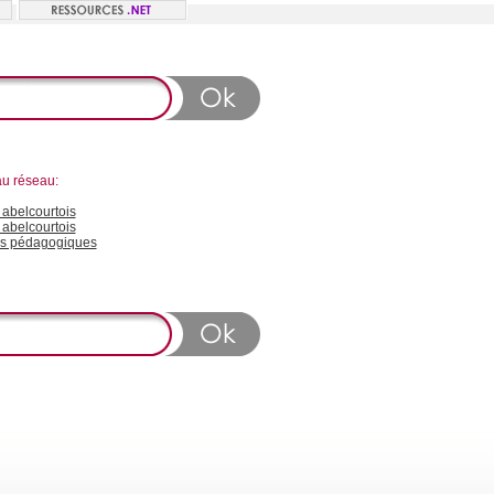
au réseau:
abelcourtois
 abelcourtois
s pédagogiques