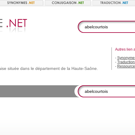
Autres lien 
-
Synonyme 
-
Traduction
-
Ressource
aise
située
dans
le
département
de
la
Haute-Saône.