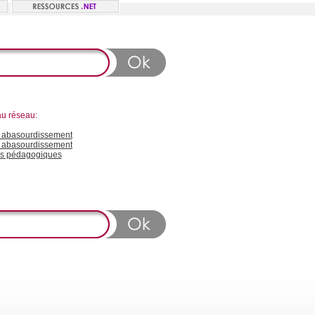
au réseau:
abasourdissement
n abasourdissement
s pédagogiques