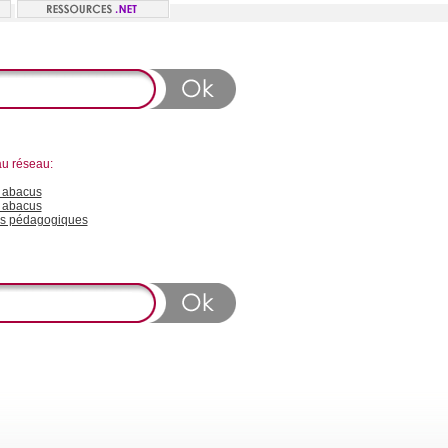
au réseau:
 abacus
 abacus
s pédagogiques