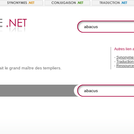
Autres lien 
-
Synonyme
-
Traduction
-
Ressource
ait
le
grand
maître
des
templiers.