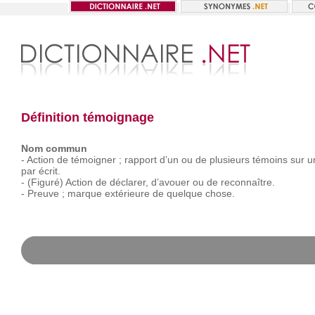
Définition témoignage
Nom commun
-
Action
de
témoigner ;
rapport
d’un
ou
de
plusieurs
témoins
sur
u
par
écrit.
-
(Figuré)
Action
de
déclarer,
d’avouer
ou
de
reconnaître.
-
Preuve ;
marque
extérieure
de
quelque
chose.