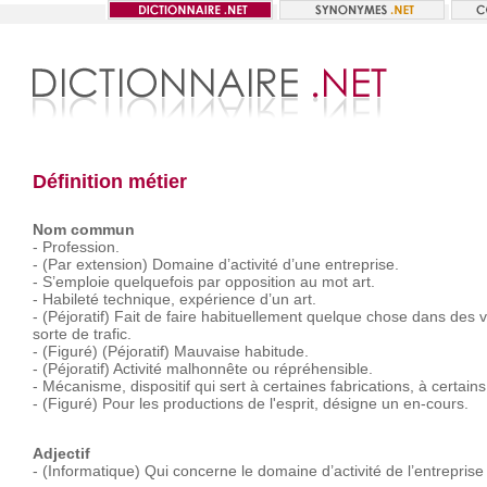
Définition métier
Nom commun
-
Profession.
-
(Par
extension)
Domaine
d’activité
d’une
entreprise.
-
S’emploie
quelquefois
par
opposition
au
mot
art.
-
Habileté
technique,
expérience
d’un
art.
-
(Péjoratif)
Fait
de
faire
habituellement
quelque
chose
dans
des
v
sorte
de
trafic.
-
(Figuré)
(Péjoratif)
Mauvaise
habitude.
-
(Péjoratif)
Activité
malhonnête
ou
répréhensible.
-
Mécanisme,
dispositif
qui
sert
à
certaines
fabrications,
à
certains
-
(Figuré)
Pour
les
productions
de
l'esprit,
désigne
un
en-cours.
Adjectif
-
(Informatique)
Qui
concerne
le
domaine
d’activité
de
l’entreprise