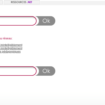
au réseau:
nintelligiblement
inintelligiblement
s pédagogiques