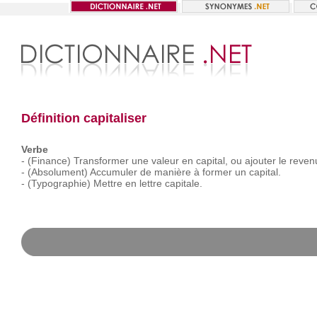
Définition capitaliser
Verbe
-
(Finance)
Transformer
une
valeur
en
capital,
ou
ajouter
le
reven
-
(Absolument)
Accumuler
de
manière
à
former
un
capital.
-
(Typographie)
Mettre
en
lettre
capitale.