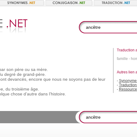
Traduction a
famille - ho
par
son
père
ou
sa
mère.
Autres lien 
du
degré
de
grand-père.
ont
devancés,
encore
que
nous
ne
soyons
pas
de
leur
-
Synonyme 
-
Traduction
e,
du
troisième
âge.
-
Ressource
elque
chose
d’autre
dans
l’histoire.