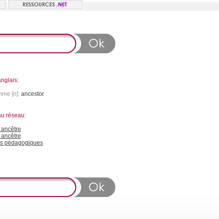
nglais:
mme [n]:
ancestor
au réseau:
ancêtre
 ancêtre
s pédagogiques