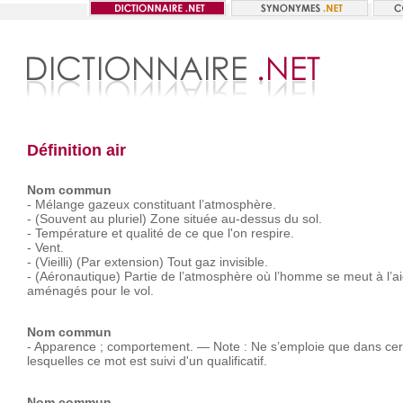
Définition air
Nom commun
-
Mélange
gazeux
constituant
l’atmosphère.
-
(Souvent
au
pluriel)
Zone
située
au-dessus
du
sol.
-
Température
et
qualité
de
ce
que
l'on
respire.
-
Vent.
-
(Vieilli)
(Par
extension)
Tout
gaz
invisible.
-
(Aéronautique)
Partie
de
l’atmosphère
où
l’homme
se
meut
à
l’a
aménagés
pour
le
vol.
Nom commun
-
Apparence ;
comportement.
—
Note :
Ne
s’emploie
que
dans
cer
lesquelles
ce
mot
est
suivi
d'un
qualificatif.
Nom commun