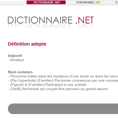
Définition adepte
Adjectif
-
Amateur.
Nom commun
-
Personne
initiée
dans
les
mystères
d’une
secte
ou
dans
les
secr
-
(Par
hyperbole)
(Familier)
Personne
convaincue
par
une
nouvea
-
(Figuré)
&
(Familier)
Participant
à
une
activité.
-
(Vieilli)
Alchimiste
qui
croyait
être
parvenu
au
grand-œuvre.