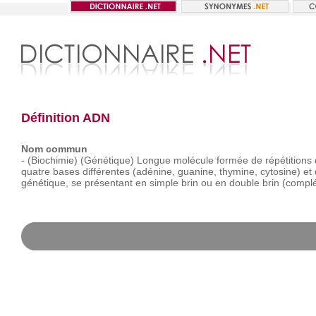
Définition ADN
Nom commun
-
(Biochimie)
(Génétique)
Longue
molécule
formée
de
répétitions
quatre
bases
différentes
(adénine,
guanine,
thymine,
cytosine)
et
génétique,
se
présentant
en
simple
brin
ou
en
double
brin
(compl